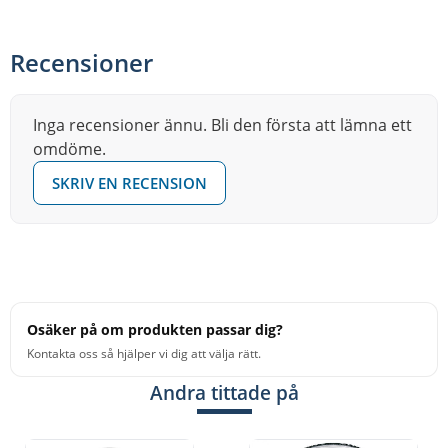
drumheads are ideal for use as both resonant and
batter Bass drumheads.
Recensioner
• Focused warm tone with enhanced low-frequency
definition
Inga recensioner ännu. Bli den första att lämna ett
• 1-ply 7.5-mil (Diplomat) or a 10-mil (Ambassador) film
omdöme.
laminated to a 3-mil polyspun fiber, with a 2-mil inlay
SKRIV EN RECENSION
ring for overtone reduction
• Ideal for applications where a warm, full-range tone is
required, but with increased low-frequency definition
and slightly dampened high-frequency overtones
Osäker på om produkten passar dig?
Kontakta oss så hjälper vi dig att välja rätt.
Andra tittade på