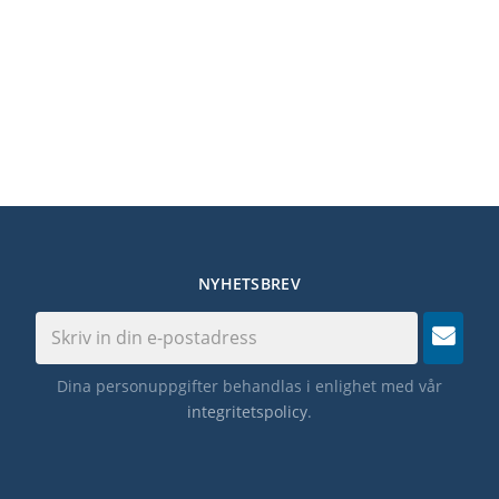
NYHETSBREV
Dina personuppgifter behandlas i enlighet med vår
integritetspolicy
.