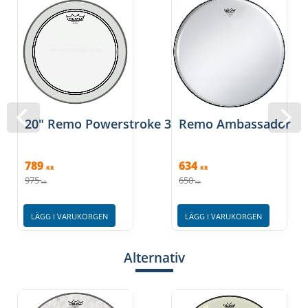
20" Remo Powerstroke 3 - Clear
Remo Ambassador 22" 
789
634
KR
KR
975
650
KR
KR
LÄGG I VARUKORGEN
LÄGG I VARUKORGEN
Alternativ