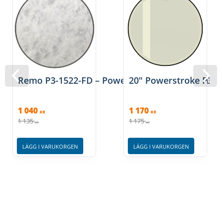
Remo P3-1522-FD – Powerstroke 3 Fiberskyn 22
20" Powerstroke P3 F
1 040
1 170
KR
KR
1 135
1 175
KR
KR
LÄGG I VARUKORGEN
LÄGG I VARUKORGEN