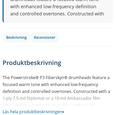
with enhanced low-frequency definition
and controlled overtones. Constructed with
Beskrivning
Recensioner
Produktbeskrivning
The Powerstroke® P3 Fiberskyn® drumheads feature a
focused warm tone with enhanced low-frequency
definition and controlled overtones. Constructed with a
1-ply 7.5-mil Diplomat or a 10-mil Ambassador film
laminated to a 3-mil poly spun fiber, with a 2-mil
Läs hela produktbeskrivningen
▾
overtone-reducing inlay ring, Powerstroke P3 Fiberskyn