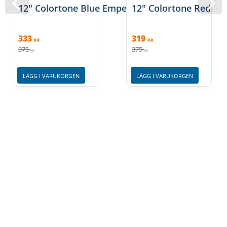
12" Colortone Blue Emperor pukskinn, Remo
12" Colortone Red E
333
319
KR
KR
375
375
KR
KR
LÄGG I VARUKORGEN
LÄGG I VARUKORGEN