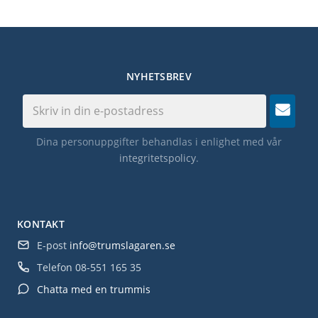
NYHETSBREV
Dina personuppgifter behandlas i enlighet med vår
integritetspolicy
.
KONTAKT
E-post
info@trumslagaren.se
Telefon
08-551 165 35
Chatta med en trummis