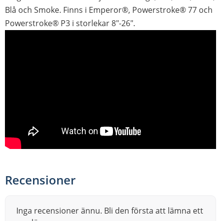
Blå och Smoke. Finns i Emperor®, Powerstroke® 77 och
Powerstroke® P3 i storlekar 8"-26".
Recensioner
Inga recensioner ännu. Bli den första att lämna ett