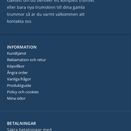
Oavsett om du behöver ett komplett trumset
eller bara nya trumskinn till dina gamla
trummor så är du varmt välkommen att
kontakta oss.
INFORMATION
Kundtjänst
Reklamation och retur
Köpvillkor
Ångra order
Vanliga frågor
Produktguide
Policy och cookies
Mina sidor
BETALNINGAR
Säkra betalningar med