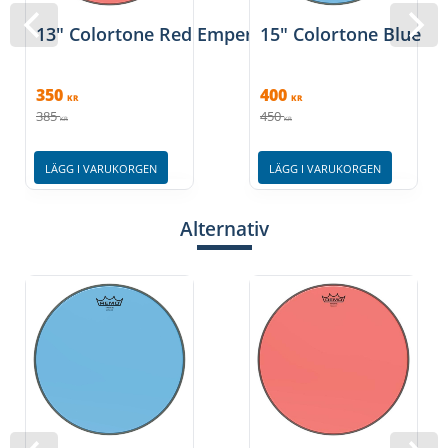
13" Colortone Red Emperor pukskinn, Remo
15" Colortone Blue E
350
400
KR
KR
385
450
KR
KR
LÄGG I VARUKORGEN
LÄGG I VARUKORGEN
Alternativ