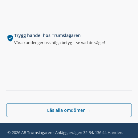
Trygg handel hos Trumslagaren
Våra kunder ger oss höga betyg – se vad de säger!
Läs alla omdömen →
© 2026 AB Trumslagaren · Anläggarvägen 32-34, 136 44 Handen,