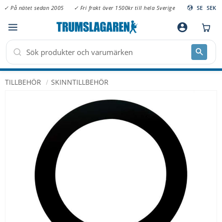
✓ På nätet sedan 2005
✓ Fri frakt över 1500kr till hela Sverige
SE
SEK
Meny
account_circle
TILLBEHÖR
SKINNTILLBEHÖR