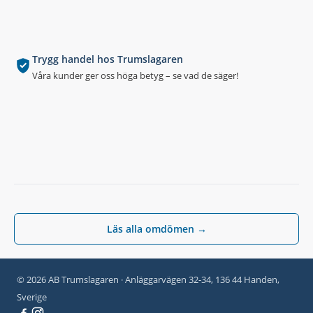
Trygg handel hos Trumslagaren
Våra kunder ger oss höga betyg – se vad de säger!
Läs alla omdömen →
© 2026 AB Trumslagaren · Anläggarvägen 32-34, 136 44 Handen,
Sverige