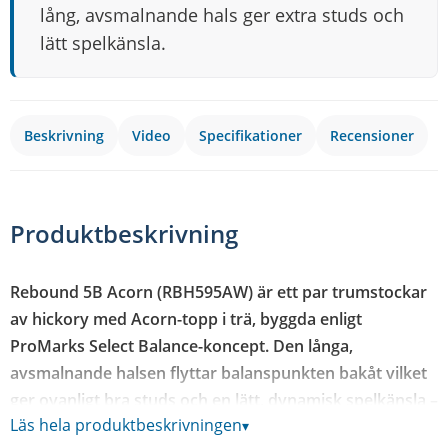
lång, avsmalnande hals ger extra studs och
lätt spelkänsla.
Beskrivning
Video
Specifikationer
Recensioner
Produktbeskrivning
Rebound 5B Acorn (RBH595AW) är ett par trumstockar
av hickory med Acorn-topp i trä, byggda enligt
ProMarks Select Balance-koncept. Den långa,
avsmalnande halsen flyttar balanspunkten bakåt vilket
ger ovanligt bra studs och en lätt, dynamisk spelkänsla –
Läs hela produktbeskrivningen
▾
perfekt om du vill ha kontroll i snabba passager utan att