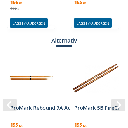
166
165
KR
KR
190
KR
LÄGG I VARUKORGEN
LÄGG I VARUKORGEN
Alternativ
ProMark Rebound 7A ActiveGrip - Clear
ProMark 5B FireGrai
195
195
KR
KR