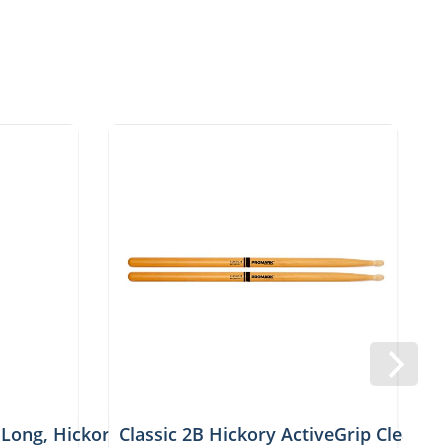
G
Long, Hickory, Acorn tip, RBH580LAW
Classic 2B Hickory ActiveGrip Clear,