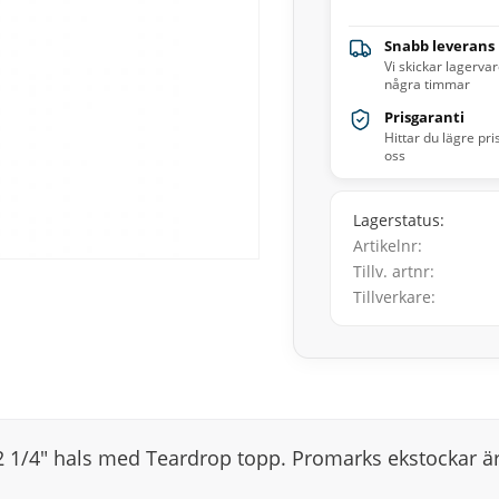
Snabb leverans
Vi skickar lagerva
några timmar
Prisgaranti
Hittar du lägre pri
oss
Lagerstatus
Artikelnr
Tillv. artnr
Tillverkare
 2 1/4" hals med Teardrop topp. Promarks ekstockar ä