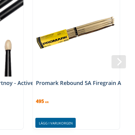
tnoy - ActiveGrip
Promark Rebound 5A Firegrain Acorn 
495
KR
LÄGG I VARUKORGEN