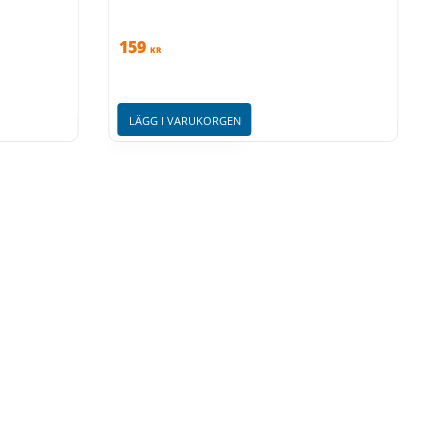
159
KR
LÄGG I VARUKORGEN