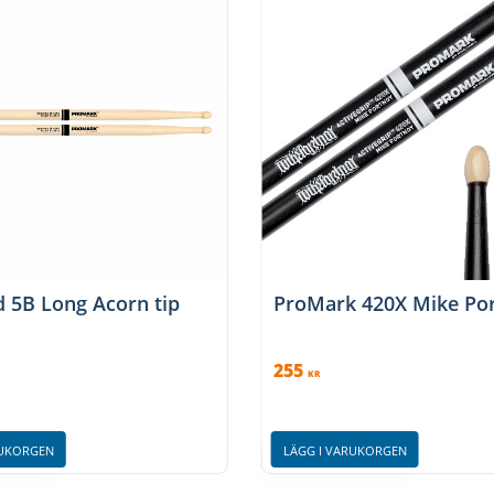
 5B Long Acorn tip
ProMark 420X Mike Por
255
KR
RUKORGEN
LÄGG I VARUKORGEN