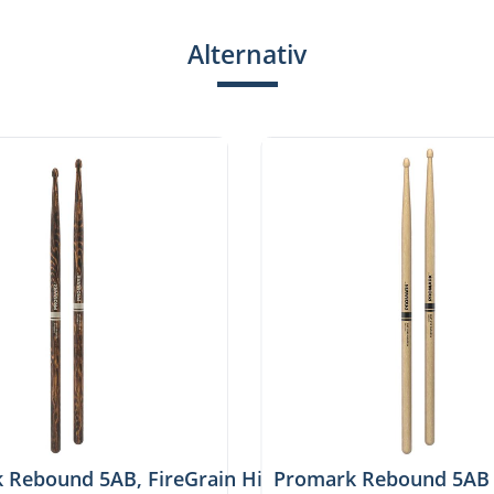
Alternativ
G
 Rebound 5AB, FireGrain Hickory, Acorn tip, R5ABF
Promark Rebound 5AB 