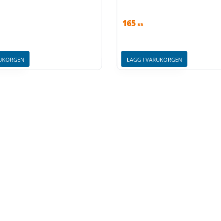
165
KR
RUKORGEN
LÄGG I VARUKORGEN