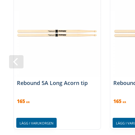
Rebound 5A Long Acorn tip
Rebound
165
165
KR
KR
LÄGG I VARUKORGEN
LÄGG I VA