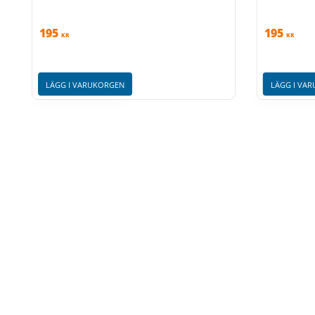
195
195
KR
KR
LÄGG I VARUKORGEN
LÄGG I VA