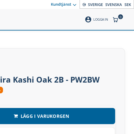
Kundtjänst
SVERIGE
SVENSKA
SEK
0
account_circle
ANTAL PR
LOGGA IN
ira Kashi Oak 2B - PW2BW
%
LÄGG I VARUKORGEN