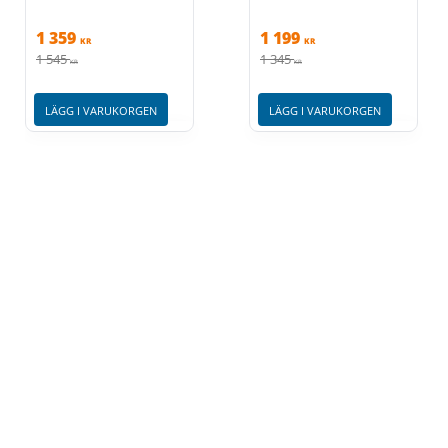
1 359
1 199
KR
KR
1 545
1 345
KR
KR
LÄGG I VARUKORGEN
LÄGG I VARUKORGEN