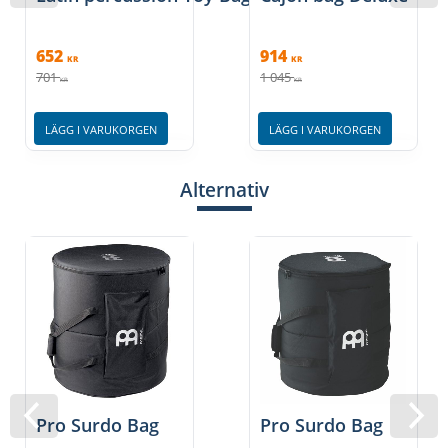
652
914
KR
KR
701
1 045
KR
KR
LÄGG I VARUKORGEN
LÄGG I VARUKORGEN
Alternativ
Pro Surdo Bag
Pro Surdo Bag