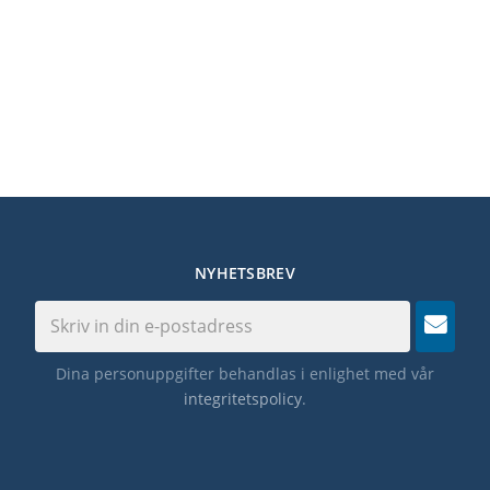
NYHETSBREV
Dina personuppgifter behandlas i enlighet med vår
integritetspolicy
.