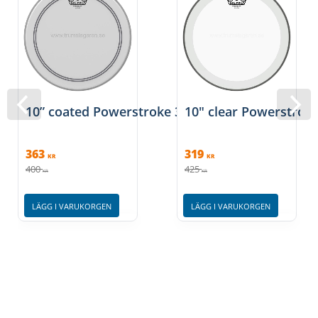
10” coated Powerstroke 3, Remo
10" clear Powerstrok
363
319
KR
KR
400
425
KR
KR
LÄGG I VARUKORGEN
LÄGG I VARUKORGEN