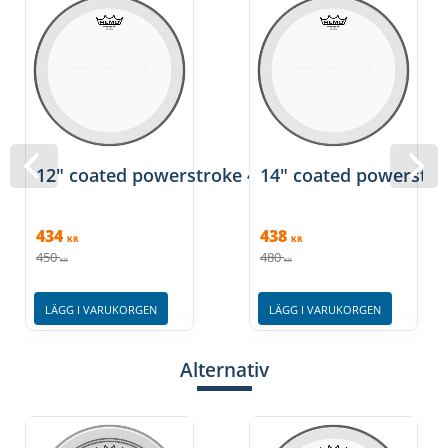
12" coated powerstroke 4, Remo
14" coated powerstro
434
438
KR
KR
450
480
KR
KR
LÄGG I VARUKORGEN
LÄGG I VARUKORGEN
Alternativ