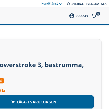
Kundtjänst
SVERIGE
SVENSKA
SEK
0
account_circle
ANTAL PR
LOGGA IN
Powerstroke 3, bastrumma,
8%
0 kr
LÄGG I VARUKORGEN