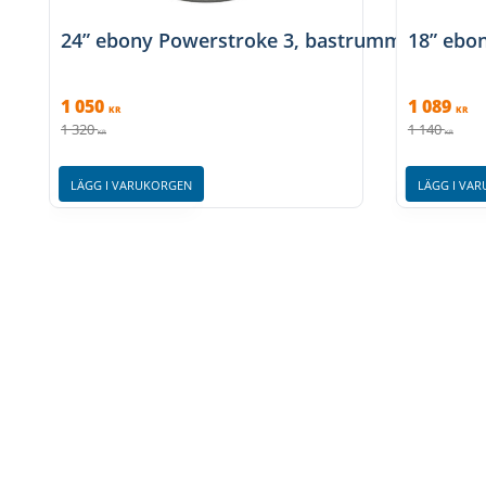
24” ebony Powerstroke 3, bastrumma, Remo
18” ebo
1 050
1 089
KR
KR
1 320
1 140
KR
KR
LÄGG I VARUKORGEN
LÄGG I VA