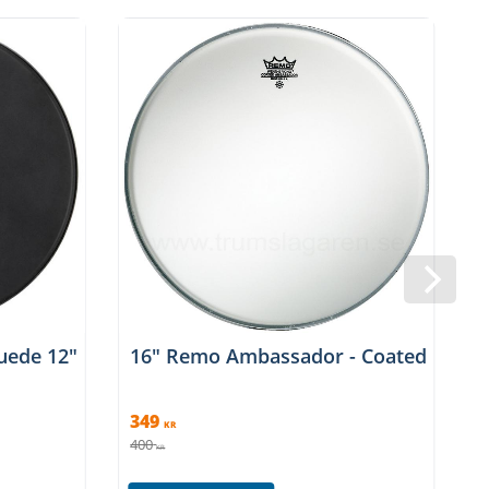
uede 12″
16" Remo Ambassador - Coated
349
KR
400
4
KR