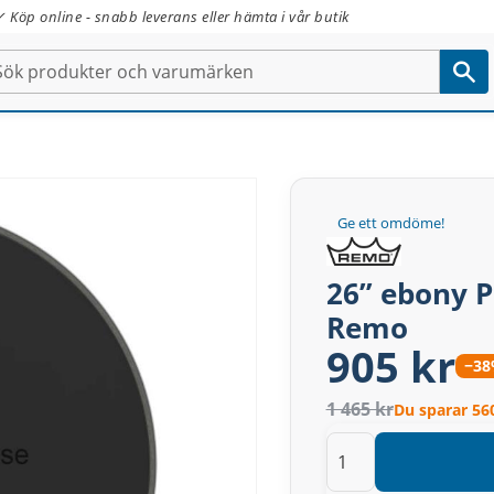
✓ Köp online - snabb leverans eller hämta i vår butik
Ge ett omdöme!
26” ebony 
Remo
905 kr
−3
1 465 kr
Du sparar 56