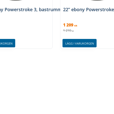
ny Powerstroke 3, bastrumma, Remo
22” ebony Powerstrok
1 209
KR
1 210
KR
RUKORGEN
LÄGG I VARUKORGEN