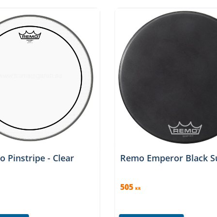
 Pinstripe - Clear
Remo Emperor Black S
505
KR