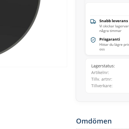
Snabb leverans
Vi skickar lagerva
några timmar
Prisgaranti
Hittar du lägre pri
oss
Lagerstatus
Artikelnr
Tillv. artnr
Tillverkare
Omdömen