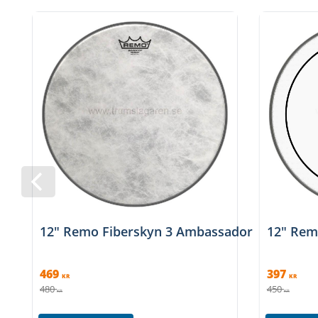
12" Remo Fiberskyn 3 Ambassador
12" Remo
469
397
KR
KR
480
450
KR
KR