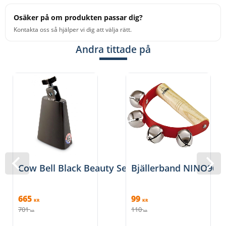
Osäker på om produkten passar dig?
Kontakta oss så hjälper vi dig att välja rätt.
Andra tittade på
Cow Bell Black Beauty Senior, LP228
Bjällerband NINO962
665
99
KR
KR
701
110
KR
KR