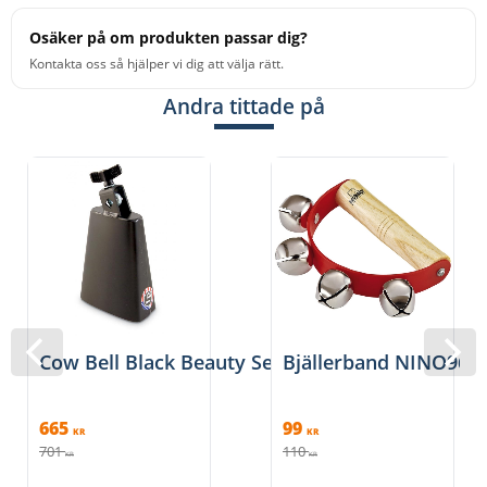
Osäker på om produkten passar dig?
Kontakta oss så hjälper vi dig att välja rätt.
Andra tittade på
Cow Bell Black Beauty Senior, LP228
Bjällerband NINO962
665
99
KR
KR
701
110
KR
KR