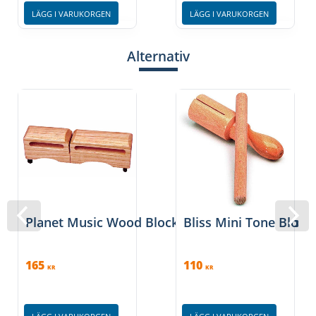
LÄGG I VARUKORGEN
LÄGG I VARUKORGEN
Alternativ
Planet Music Wood Block Double 7″ inkl. klubba
Bliss Mini Tone Block
165
110
KR
KR