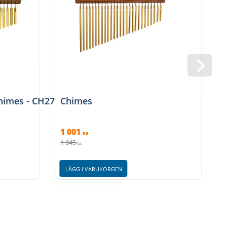
Chimes - CH27WB
Chimes
1 001
KR
1 045
KR
LÄGG I VARUKORGEN