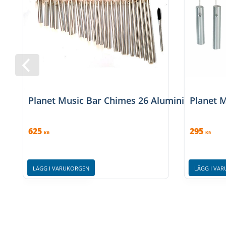
Planet Music Bar Chimes 26 Aluminium – Silv
Planet M
625
295
KR
KR
LÄGG I VARUKORGEN
LÄGG I VA