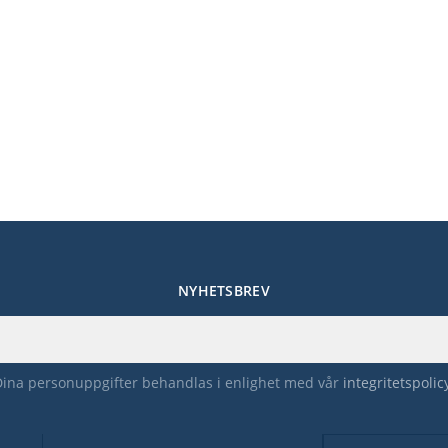
NYHETSBREV
Dina personuppgifter behandlas i enlighet med vår
integritetspolic