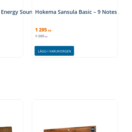
c Energy Sound Hole Kalimba
Hokema Sansula Basic – 9 Notes A-mi
1 295
KR
1 395
KR
LÄGG I VARUKORGEN