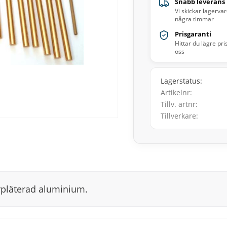
Snabb leverans
Vi skickar lagerva
några timmar
Prisgaranti
Hittar du lägre pri
oss
Lagerstatus
Artikelnr
Tillv. artnr
Tillverkare
erpläterad aluminium.