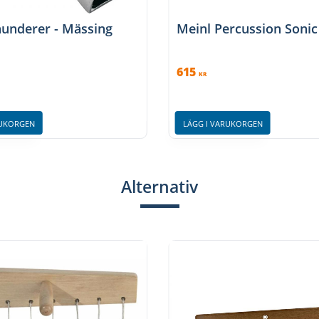
underer - Mässing
Meinl Percussion Soni
615
KR
RUKORGEN
LÄGG I VARUKORGEN
Alternativ