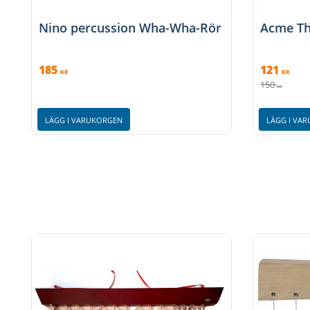
Nino percussion Wha-Wha-Rör
Acme Th
185
121
KR
KR
150
KR
LÄGG I VARUKORGEN
LÄGG I VA