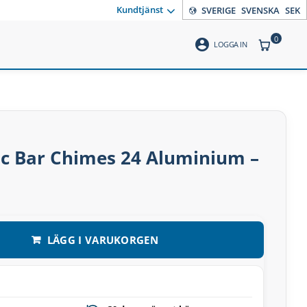
Kundtjänst
SVERIGE
SVENSKA
SEK
0
account_circle
ANTAL PR
LOGGA IN
ic Bar Chimes 24 Aluminium –
LÄGG I VARUKORGEN