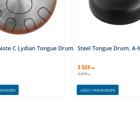
-Note C Lydian Tongue Drum
Steel Tongue Drum, A-M
3 523
KR
3 675
KR
RUKORGEN
LÄGG I VARUKORGEN