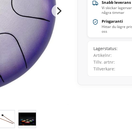
Snabb leverans
Vi skickar lagerva
några timmar
Prisgaranti
Hittar du lägre pri
oss
Lagerstatus
Artikelnr
Tillv. artnr
Tillverkare