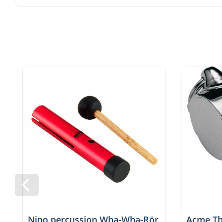
Nino percussion Wha-Wha-Rör
Acme Th