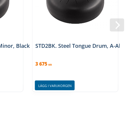
inor, Black
STD2BK. Steel Tongue Drum, A-Akebon
3 675
3
KR
LÄGG I VARUKORGEN