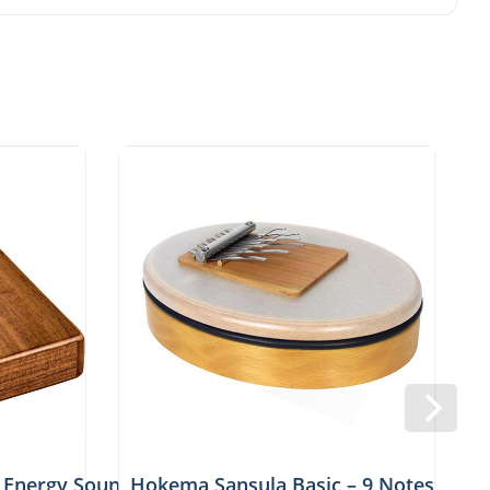
c Energy Sound Hole Kalimba
Hokema Sansula Basic – 9 Notes A-mi