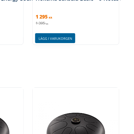
1 295
KR
1 395
KR
LÄGG I VARUKORGEN