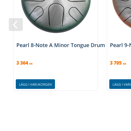
Pearl 8-Note A Minor Tongue Drum
Pearl 9
3 364
3 705
KR
KR
LÄGG I VARUKORGEN
LÄGG I VA