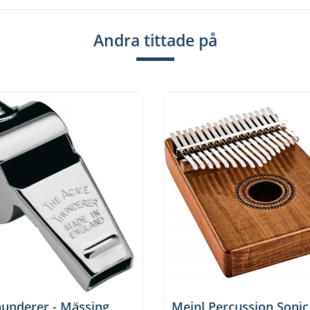
Andra tittade på
underer - Mässing
Meinl Percussion Soni