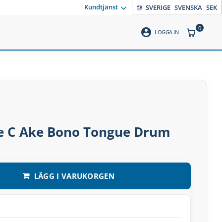
Kundtjänst
SVERIGE
SVENSKA
SEK
0
account_circle
ANTAL PR
LOGGA IN
te C Ake Bono Tongue Drum
LÄGG I VARUKORGEN