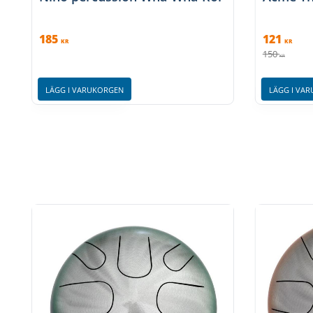
185
121
KR
KR
150
KR
LÄGG I VARUKORGEN
LÄGG I VA