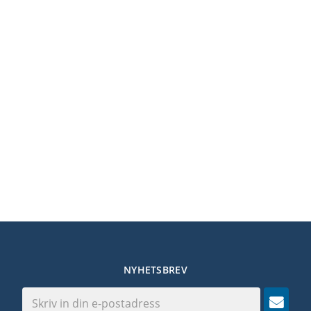
NYHETSBREV