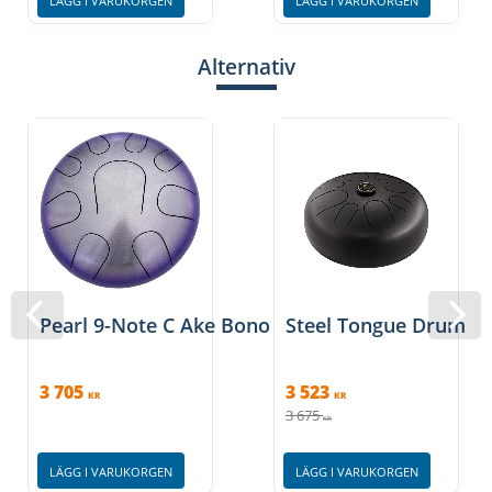
LÄGG I VARUKORGEN
LÄGG I VARUKORGEN
Alternativ
Pearl 9-Note C Ake Bono Tongue Drum
Steel Tongue Drum, A
3 705
3 523
KR
KR
3 675
KR
LÄGG I VARUKORGEN
LÄGG I VARUKORGEN