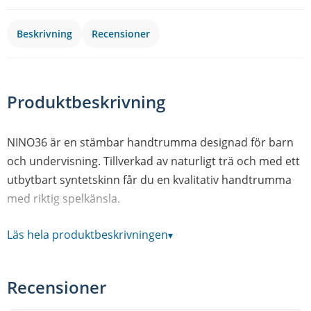
Beskrivning
Recensioner
Produktbeskrivning
NINO36 är en stämbar handtrumma designad för barn
och undervisning. Tillverkad av naturligt trä och med ett
utbytbart syntetskinn får du en kvalitativ handtrumma
med riktig spelkänsla.
Läs hela produktbeskrivningen
▾
• Material: Ram av trä med syntetiskt getskinn.
• Storlek 10".
• Rekommenderas från 5 år.
Recensioner
Mer om NINO® Percussion: