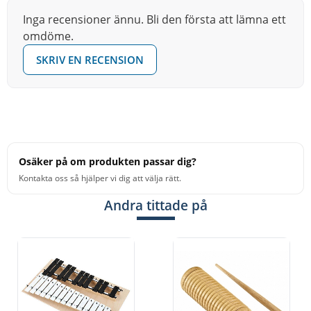
Att få lära sig spela ett instrument och skapa musik i sin
Inga recensioner ännu. Bli den första att lämna ett
omdöme.
tidiga barndom ger näring till många saker såsom
perception, motorik och förmågan att lära och behålla
SKRIV EN RECENSION
information. Att skapa musik bygger också upp
självförtroende och social kompetens. Detta är
förmågor som ger fördelar långt efter barndomsåren.
NINO® Percussion erbjuder ett enastående urval av
musikinstrument designade speciellt för barn.
Osäker på om produkten passar dig?
Instrument som bidrar till den personliga utvecklingen
Kontakta oss så hjälper vi dig att välja rätt.
och som mer än väl möter dagens krav för den tidiga
Andra tittade på
musikutbildningen ifrån förskola till grundskola. Det är
viktigt att poängtera att NINO® Percussion inte är
leksaker. Detta är riktiga musikinstrument, designade
med åtanke på säkerhet, hållbarhet, lockelse och
funktion. Viktigaste av allt är att de låter rätt och är
musikaliska. Faktum är att den enda skillnaden mellan