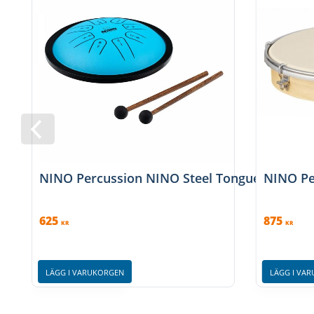
NINO Percussion NINO Steel Tongue Drum, Sm
NINO Pe
625
875
KR
KR
LÄGG I VARUKORGEN
LÄGG I VA