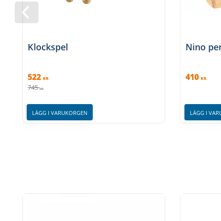
Klockspel
Nino pe
522
410
KR
KR
745
KR
LÄGG I VARUKORGEN
LÄGG I VA