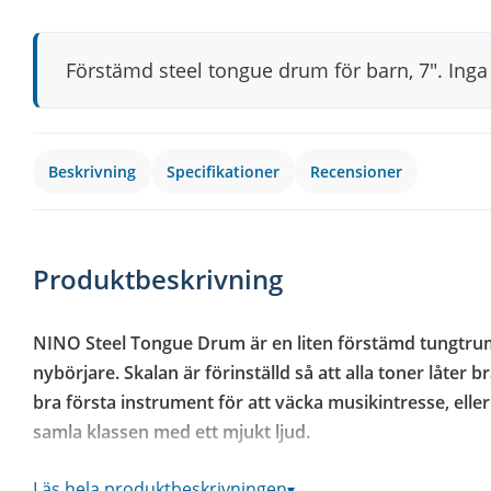
Förstämd steel tongue drum för barn, 7". Inga
Beskrivning
Specifikationer
Recensioner
Produktbeskrivning
NINO Steel Tongue Drum är en liten förstämd tungtrumm
nybörjare. Skalan är förinställd så att alla toner låter br
bra första instrument för att väcka musikintresse, eller
samla klassen med ett mjukt ljud.
Förstämd skala – alla toner klingar rätt tillsammans
Läs hela produktbeskrivningen
▾