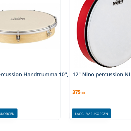
all 7'', Blue, NINO981
rcussion Handtrumma 10'', NINO38
12" Nino percussion N
375
KR
RUKORGEN
LÄGG I VARUKORGEN