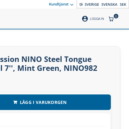
Kundtjänst
SVERIGE
SVENSKA
SEK
0
account_circle
ANTAL PR
LOGGA IN
ssion NINO Steel Tongue
 7'', Mint Green, NINO982
LÄGG I VARUKORGEN