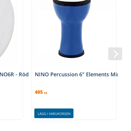
INO6R - Röd
NINO Percussion 6" Elements Mini Dj
495
KR
LÄGG I VARUKORGEN