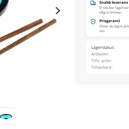
Snabb leverans
Vi skickar lagerva
några timmar
Prisgaranti
Hittar du lägre pri
oss
Lagerstatus
Artikelnr
Tillv. artnr
Tillverkare