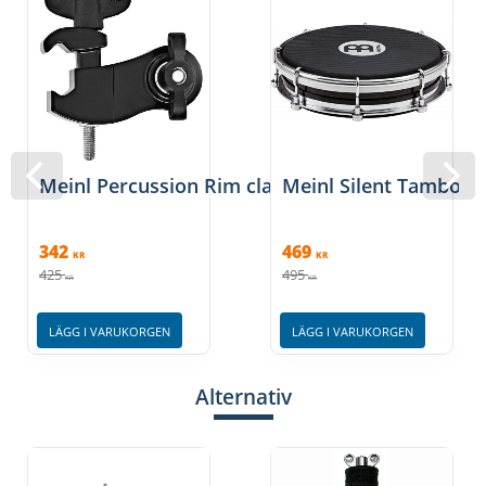
Meinl Percussion Rim clamp 2, RIMCLAMP-2
Meinl Silent Tambori
342
469
KR
KR
425
495
KR
KR
LÄGG I VARUKORGEN
LÄGG I VARUKORGEN
Alternativ