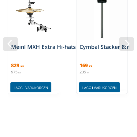
Meinl MXH Extra Hi-hatstativ
Cymbal Stacker 8mm,
829
169
KR
KR
975
205
KR
KR
LÄGG I VARUKORGEN
LÄGG I VARUKORGEN