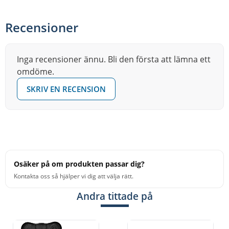
Passar stativ med 8 mm gänga
Recensioner
Fungerar med alla hi-hat- och stackstorlekar
Levereras med hi-hat-stång och hi-hat clutch
Inga recensioner ännu. Bli den första att lämna ett
Clutchen går att justera för både tight och lösare sound,
omdöme.
så du kan finjustera hur hi-haten svarar precis som på
ett vanligt hi-hat-stativ. Ett smart och prisvärt sätt att
SKRIV EN RECENSION
bygga ut uppställningen utan att behöva köpa ett helt
nytt stativ.
Osäker på om produkten passar dig?
Kontakta oss så hjälper vi dig att välja rätt.
Andra tittade på