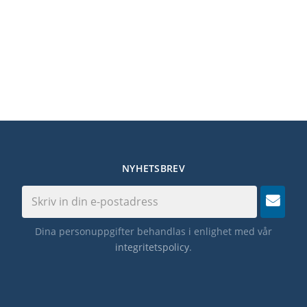
NYHETSBREV
Dina personuppgifter behandlas i enlighet med vår
integritetspolicy
.