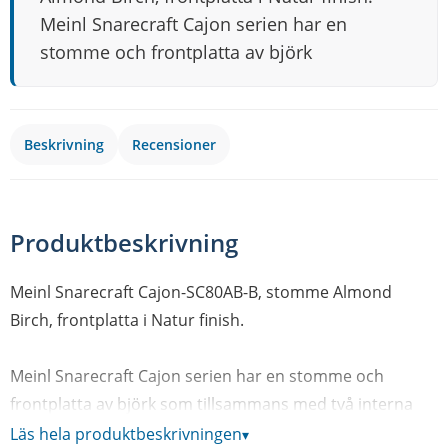
Meinl Snarecraft Cajon serien har en
stomme och frontplatta av björk
Beskrivning
Recensioner
Produktbeskrivning
Meinl Snarecraft Cajon-SC80AB-B, stomme Almond
Birch, frontplatta i Natur finish.
Meinl Snarecraft Cajon serien har en stomme och
frontplatta av björk som tillsammans med två interna
sejarmattor ger ett välbalanserat ljud. Avrundade hörn
Läs hela produktbeskrivningen
▾