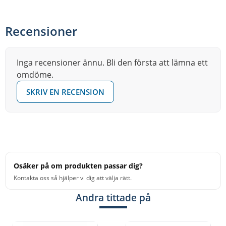
ger bra spelkänsla och dynamiken spänner mellan
artikulerat fingerspel till distinkt bas.
Recensioner
• Höjd ca: 46 cm, bredd ca: 29 cm, djup ca: 29cm.
• Frontplatta av Björk (Betula pendula).
Inga recensioner ännu. Bli den första att lämna ett
omdöme.
• Stomme av Björk (Betula pendula) 7 lager ( 9 mm).
• Två inbyggda sejarmattor.
SKRIV EN RECENSION
• Ergonomiskt avrundade hörn för bra spelkänsla.
• Passande bag (ingår ej): Standardstorlek ex. MSTCJB,
MSTCJB-BP m.fl.
Osäker på om produkten passar dig?
Kontakta oss så hjälper vi dig att välja rätt.
Andra tittade på