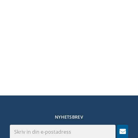
NYHETSBREV