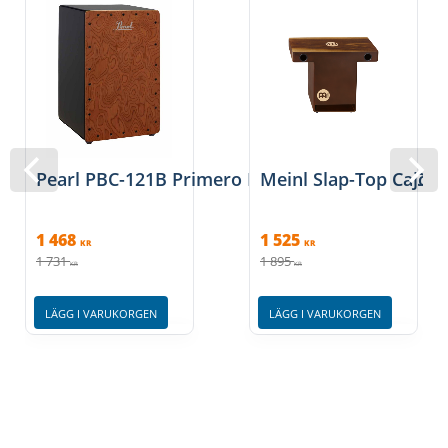
Pearl PBC-121B Primero Box Cajon, Figured Che
Meinl Slap-Top Cajo
1 468
1 525
KR
KR
1 731
1 895
KR
KR
LÄGG I VARUKORGEN
LÄGG I VARUKORGEN