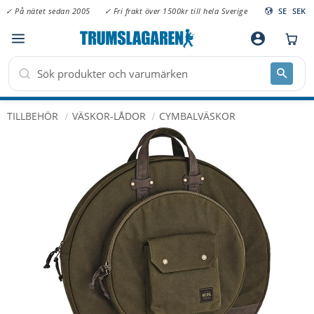
✓ På nätet sedan 2005
✓ Fri frakt över 1500kr till hela Sverige
SE
SEK
Meny
account_circle
TILLBEHÖR
VÄSKOR-LÅDOR
CYMBALVÄSKOR