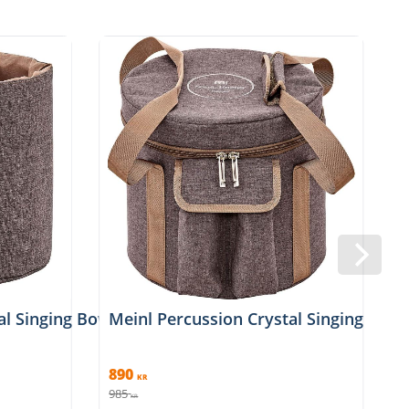
CSBS11BR
al Singing Bowl Sleeve 8'', Brown, CSBS8BR
Meinl Percussion Crystal Singing Bow
890
KR
985
1
KR