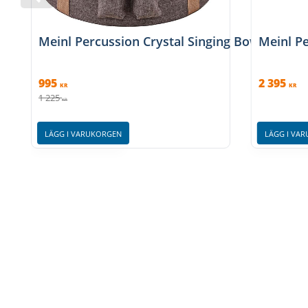
Meinl Percussion Crystal Singing Bowl Bag 1
Meinl Pe
995
2 395
KR
KR
1 225
KR
LÄGG I VARUKORGEN
LÄGG I VA