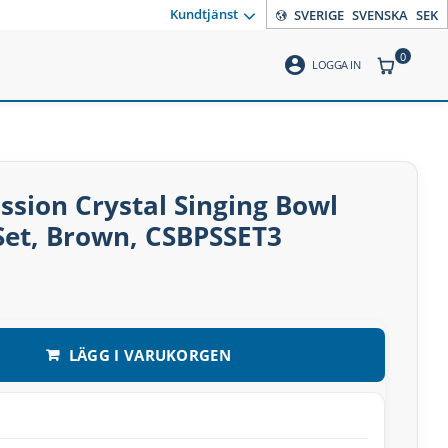
Kundtjänst
SVERIGE
SVENSKA
SEK
0
account_circle
ANTAL PR
LOGGA IN
ssion Crystal Singing Bowl
Set, Brown, CSBPSSET3
LÄGG I VARUKORGEN