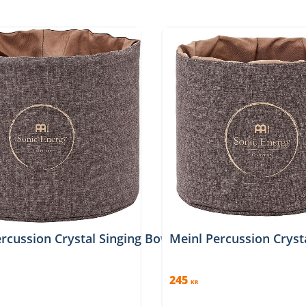
rcussion Crystal Singing Bowl Sleeve 11'', Brown, 
Meinl Percussion Cryst
245
KR