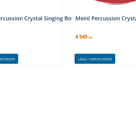
2'', Brown, CSBB12BR
rcussion Crystal Singing Bowl Sleeve Set, Brown, C
Meinl Percussion Cryst
4 545
KR
RUKORGEN
LÄGG I VARUKORGEN