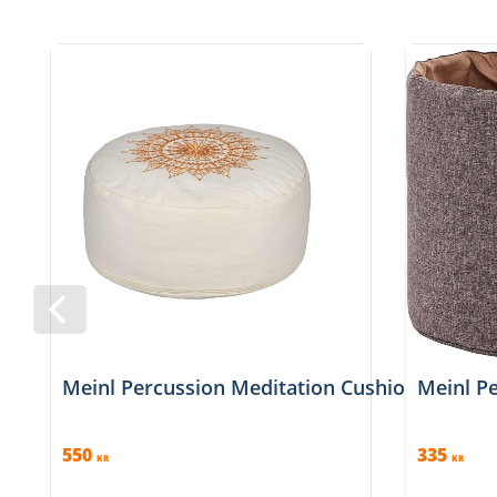
Meinl Percussion Meditation Cushion, MMC1
Meinl Pe
550
335
KR
KR