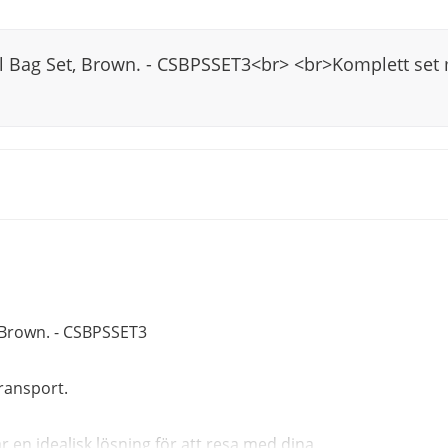
el Bag Set, Brown. - CSBPSSET3<br> <br>Komplett set 
, Brown. - CSBPSSET3
ransport.
r en idealisk lösning för att resa med dina