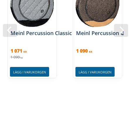
Meinl Percussion Classic Cymbal bag 22''w/Ba
Meinl Percussion Cl
1 071
1 090
KR
KR
1 090
KR
LÄGG I VARUKORGEN
LÄGG I VARUKORGEN