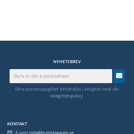
NYHETSBREV
Dina personuppgifter behandlas i enlighet med vår
integritetspolicy
.
KONTAKT
E-post
info@trumslagaren.se