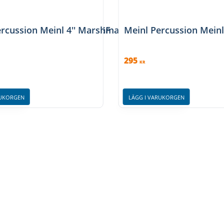
Pad, BK/Sea Foam, MMP6SF
ercussion Meinl 4'' Marshmallow Pad Orange Base
Meinl Percussion Mein
295
KR
RUKORGEN
LÄGG I VARUKORGEN