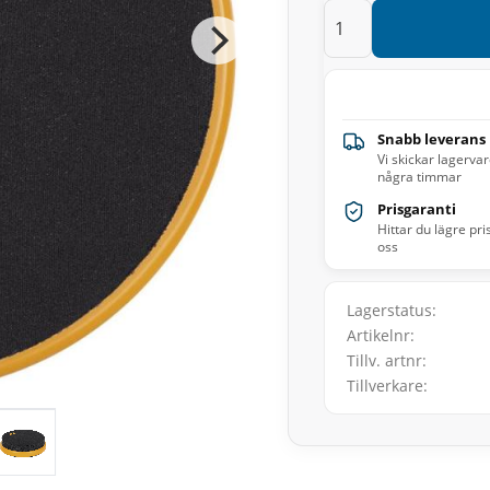
Snabb leverans
Vi skickar lagerva
några timmar
Prisgaranti
Hittar du lägre pri
oss
Lagerstatus
Artikelnr
Tillv. artnr
Tillverkare