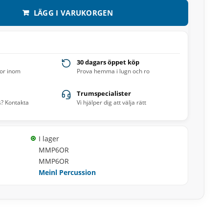
LÄGG I VARUKORGEN
30 dagars öppet köp
ror inom
Prova hemma i lugn och ro
Trumspecialister
s? Kontakta
Vi hjälper dig att välja rätt
I lager
MMP6OR
MMP6OR
Meinl Percussion