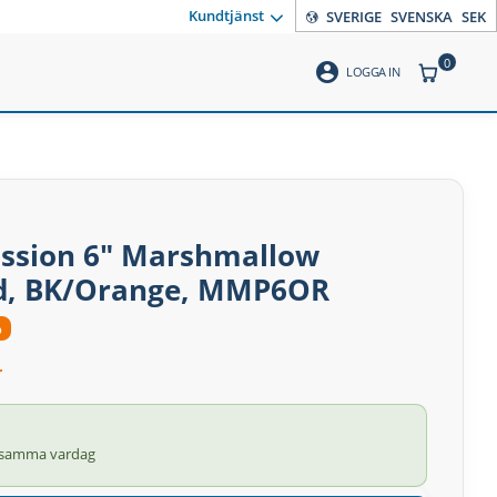
Kundtjänst
SVERIGE
SVENSKA
SEK
0
account_circle
ANTAL PR
LOGGA IN
ussion 6" Marshmallow
ad, BK/Orange, MMP6OR
%
r
 samma vardag