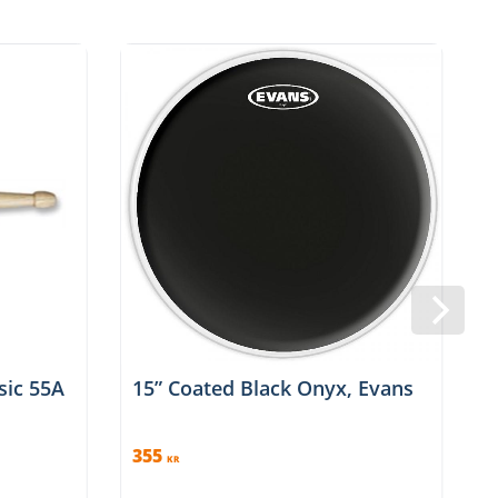
sic 55A
15” Coated Black Onyx, Evans
1
355
KR