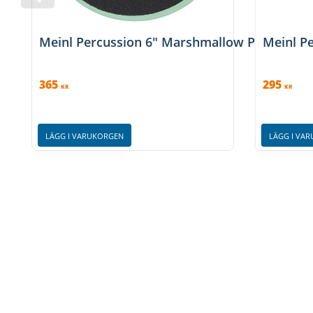
Meinl Percussion 6" Marshmallow Practice 
Meinl P
365
295
KR
KR
LÄGG I VARUKORGEN
LÄGG I VA