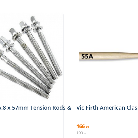
t, MPSB
5.8 x 57mm Tension Rods & Washers (6 pcs/pack)
Vic Firth American Clas
166
KR
190
KR