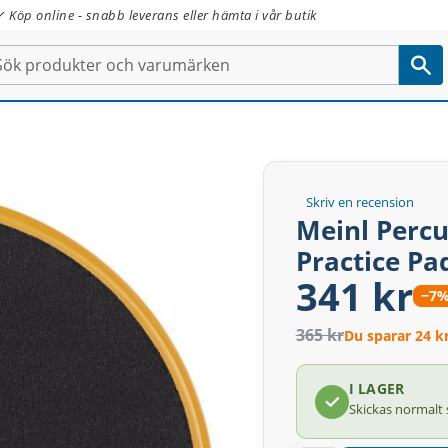
✓ Köp online - snabb leverans eller hämta i vår butik
Skriv en recension
Meinl Perc
Practice P
341 kr
−7
365 kr
Du sparar 24 k
I LAGER
Skickas normalt