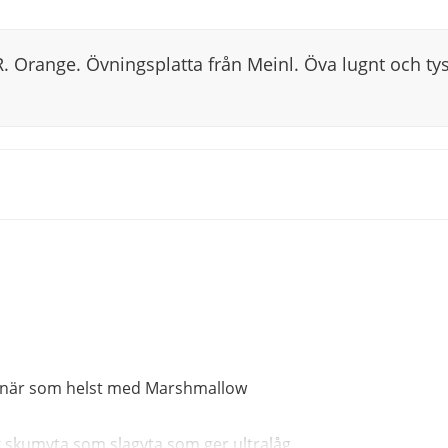
 Orange. Övningsplatta från Meinl. Öva lugnt och ty
ik när som helst med Marshmallow
k skumyta som slagyta som ger ultralåg