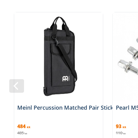
Meinl Percussion Matched Pair Stickbag svar
Pearl M
484
93
KR
KR
485
110
KR
KR