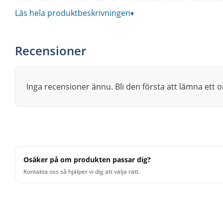
volym. Det betyder att du slipper volym medans du öva
Läs hela produktbeskrivningen
▾
Öva rudiments, finslipa teknik eller bara gå loss utan at
kompositbasen är vadderad på undersidan så att du kan 
Recensioner
Marshmallow Pad är utrustad med 8 mm gängad insats 
Finns i 12" och 6" storlekar.
Inga recensioner ännu. Bli den första att lämna ett
• Storlek: 6"
• Medium rebound/studs från skumgummiytan.
• Passar cymbalstativ med 8mm gänga.
• Halkfri kompositbas.
• Färg: Orange
Osäker på om produkten passar dig?
Kontakta oss så hjälper vi dig att välja rätt.