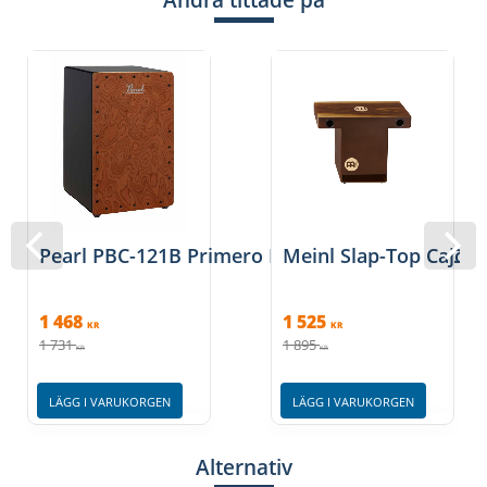
• Ergonimiskt avrundade hörn för bra spelkänsla.
• Specialdesignade gummifötter.
• Tillverkad i Spanien.
• Passande bag MDLXCJB eller MCJB.
Pearl PBC-121B Primero Box Cajon, Figured Che
Meinl Slap-Top Cajo
1 468
1 525
KR
KR
1 731
1 895
KR
KR
LÄGG I VARUKORGEN
LÄGG I VARUKORGEN
Alternativ