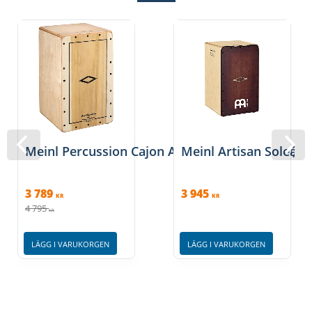
Meinl Percussion Cajon Artisan Edition, Tulip, 
Meinl Artisan Soleá L
3 789
3 945
KR
KR
4 795
KR
LÄGG I VARUKORGEN
LÄGG I VARUKORGEN