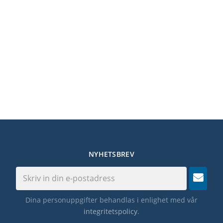
NYHETSBREV
Dina personuppgifter behandlas i enlighet med vår
integritetspolicy
.