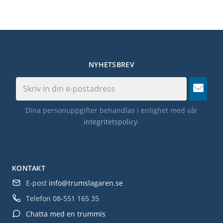
NYHETSBREV
Dina personuppgifter behandlas i enlighet med vår
integritetspolicy
.
KONTAKT
E-post
info@trumslagaren.se
Telefon
08-551 165 35
Chatta med en trummis