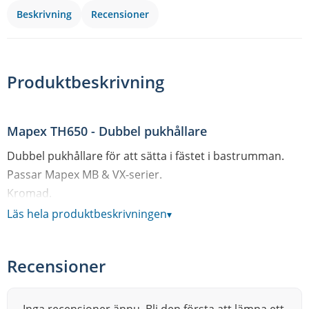
Beskrivning
Recensioner
Produktbeskrivning
Mapex TH650 - Dubbel pukhållare
Dubbel pukhållare för att sätta i fästet i bastrumman.
Passar Mapex MB & VX-serier.
Kromad.
Pris per styck.
Läs hela produktbeskrivningen
▾
Recensioner
Mapex Drums - Ett guldkorn i trumvärlden!
Hos Mapex finns en vilja att ständigt utvecklas. Både när
det gäller nya innovationer såsom SONIClear Bearing