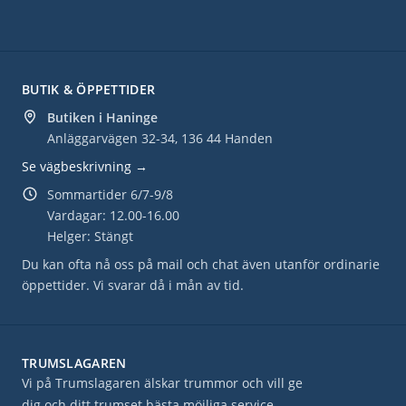
BUTIK & ÖPPETTIDER
Butiken i Haninge
Anläggarvägen 32-34, 136 44 Handen
Se vägbeskrivning →
Sommartider 6/7-9/8
Vardagar: 12.00-16.00
Helger: Stängt
Du kan ofta nå oss på mail och chat även utanför ordinarie
öppettider. Vi svarar då i mån av tid.
TRUMSLAGAREN
Vi på Trumslagaren älskar trummor och vill ge
dig och ditt trumset bästa möjliga service.