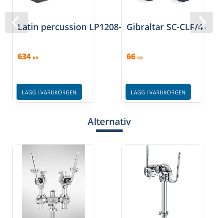
Latin percussion LP1208-K - Svart
Gibraltar SC-CLF/4 4-
634
66
KR
KR
LÄGG I VARUKORGEN
LÄGG I VARUKORGEN
Alternativ