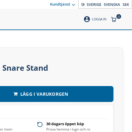
Kundtjänst
SVERIGE
SVENSKA
SEK
0
account_circle
ANTAL PR
LOGGA IN
 Snare Stand
LÄGG I VARUKORGEN
30 dagars öppet köp
ror inom
Prova hemma i lugn och ro