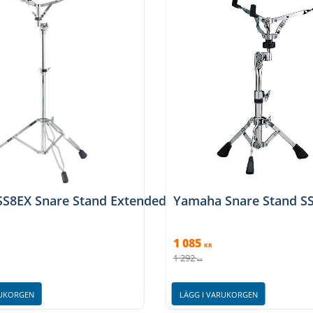
SS8EX Snare Stand Extended height
Yamaha Snare Stand S
1 085
KR
1 292
KR
RUKORGEN
LÄGG I VARUKORGEN