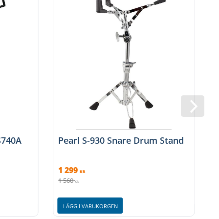
S740A
Pearl S-930 Snare Drum Stand
1 299
KR
1 560
7
KR
LÄGG I VARUKORGEN