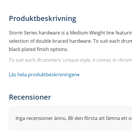
Produktbeskrivning
Storm Series hardware is a Medium-Weight line featuring
selection of double braced hardware. To suit each dru
black plated finish options.
To suit each drummers' unique style, it comes in chrome
The Offset Multi-Step tilter enables players to fine thei
Läs hela produktbeskrivningen
▾
basket adjuster will last for years without stripping or c
Mapex Storm Double Braced Ratchet Adjuster Snare S
Recensioner
The Offset Multi-Step tilter enables players to fine thei
basket adjuster will last for years without stripping or c
Die-Cast Snare Basket Adjuster
Inga recensioner ännu. Bli den första att lämna ett
Clamp-Style Memory Lock