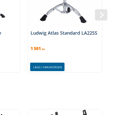
v
Ludwig Atlas Standard LA22SS
1 501
1
KR
LÄGG I VARUKORGEN