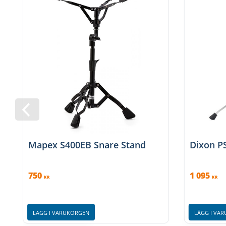
Mapex S400EB Snare Stand
Dixon P
750
1 095
KR
KR
LÄGG I VARUKORGEN
LÄGG I VA