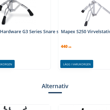
G2SS
 Hardware G3 Series Snare stands, GR-G3SS
Mapex S250 Virvelstati
440
KR
RUKORGEN
LÄGG I VARUKORGEN
Alternativ