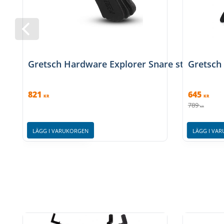
Gretsch Hardware Explorer Snare stands GR
Gretsch
821
645
KR
KR
789
KR
LÄGG I VARUKORGEN
LÄGG I VA