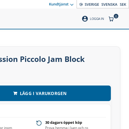
Kundtjänst
SVERIGE
SVENSKA
SEK
0
account_circle
ANTAL PR
LOGGA IN
ssion Piccolo Jam Block
LÄGG I VARUKORGEN
30 dagars öppet köp
ror inom
Prova hemma i lugn och ro