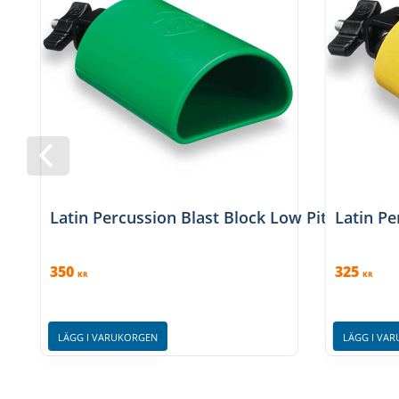
Latin Percussion Blast Block Low Pitch
Latin Pe
350
325
KR
KR
LÄGG I VARUKORGEN
LÄGG I VA