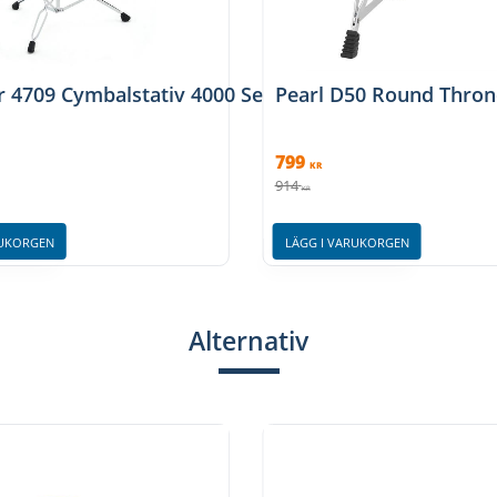
r 4709 Cymbalstativ 4000 Series
Pearl D50 Round Thron
799
KR
914
KR
RUKORGEN
LÄGG I VARUKORGEN
Alternativ