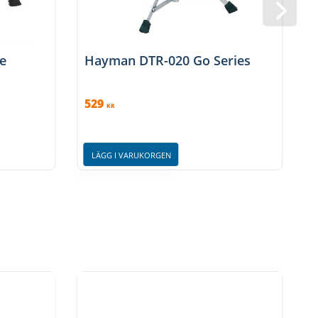
e
Hayman DTR-020 Go Series
529
KR
LÄGG I VARUKORGEN