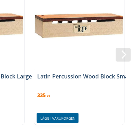
 Block Large
Latin Percussion Wood Block Small
335
KR
LÄGG I VARUKORGEN