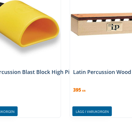
rcussion Blast Block High Pitch
Latin Percussion Wood
395
KR
RUKORGEN
LÄGG I VARUKORGEN