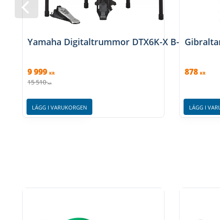
Yamaha Digitaltrummor DTX6K-X B-stock
Gibralta
9 999
878
KR
KR
15 510
KR
LÄGG I VARUKORGEN
LÄGG I VA