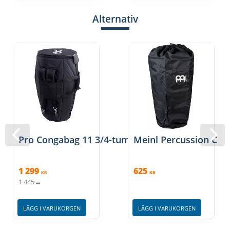
Alternativ
Pro Congabag 11 3/4-tum
Meinl Percussion Cong
1 299
625
KR
KR
1 445
KR
LÄGG I VARUKORGEN
LÄGG I VARUKORGEN