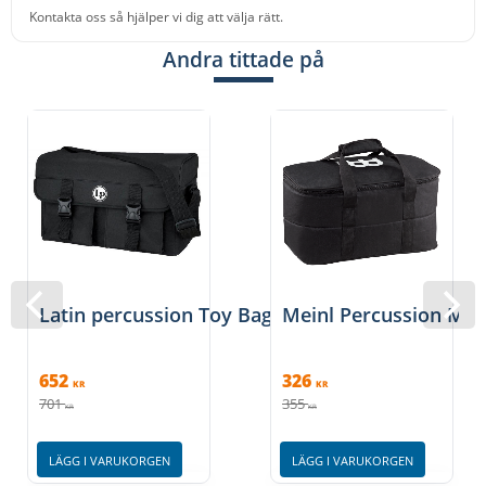
Kontakta oss så hjälper vi dig att välja rätt.
Andra tittade på
Latin percussion Toy Bag
Meinl Percussion MS
652
326
KR
KR
701
355
KR
KR
LÄGG I VARUKORGEN
LÄGG I VARUKORGEN