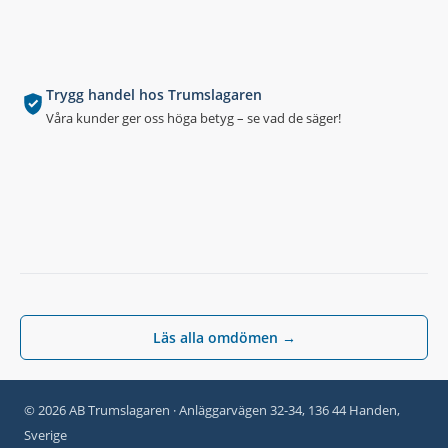
Trygg handel hos Trumslagaren
Våra kunder ger oss höga betyg – se vad de säger!
Läs alla omdömen →
© 2026 AB Trumslagaren · Anläggarvägen 32-34, 136 44 Handen,
Sverige