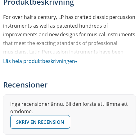
Produktbeskrivning
For over half a century, LP has crafted classic percussion
instruments as well as patented hundreds of
improvements and new designs for musical instruments
that meet the exacting standards of professional
musicians. Latin Percussion instruments have been
featured in thousands of the world’s most famous,
Läs hela produktbeskrivningen
▾
chart-topping recordings – from classic salsa – to classic
rock. LPs range of product includes congas, bongos,
Recensioner
cowbells, timbales, cajons, shakers and effect
percussion instruments. In fact, LP is such an essential
part of so many musical genres, it’s nearly impossible to
Inga recensioner ännu. Bli den första att lämna ett
omdöme.
turn on a radio or listen to a playlist and not hear an LP
instrument. In 1956, Martin Cohen, a young mechanical
SKRIV EN RECENSION
engineer from the Bronx happened upon New York’s
famous Birdland jazz club. He walked in and was