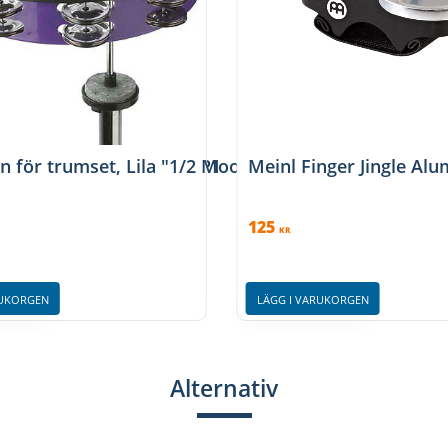
es With mount, TD-JHMTP1
 för trumset, Lila "1/2 Moon"
Meinl Finger Jingle Alu
125
KR
RUKORGEN
LÄGG I VARUKORGEN
Alternativ