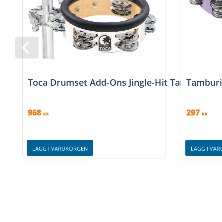
Toca Drumset Add-Ons Jingle-Hit Tambourin
Tamburin
968
297
KR
KR
LÄGG I VARUKORGEN
LÄGG I VA