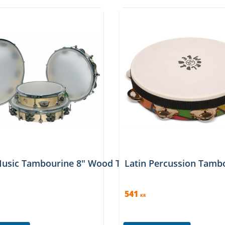
Music Tambourine 8″ Wood Tunable – Single Row
Latin Percussion Tambo
541
KR