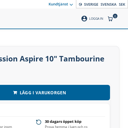
Kundtjänst
SVERIGE
SVENSKA
SEK
0
account_circle
ANTAL PR
LOGGA IN
ssion Aspire 10″ Tambourine
LÄGG I VARUKORGEN
30 dagars öppet köp
ror inom
Prova hemma i lugn och ro