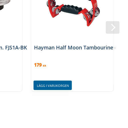
m. FJS1A-BK
Hayman Half Moon Tambourine - Röd
P
179
1
KR
1
LÄGG I VARUKORGEN