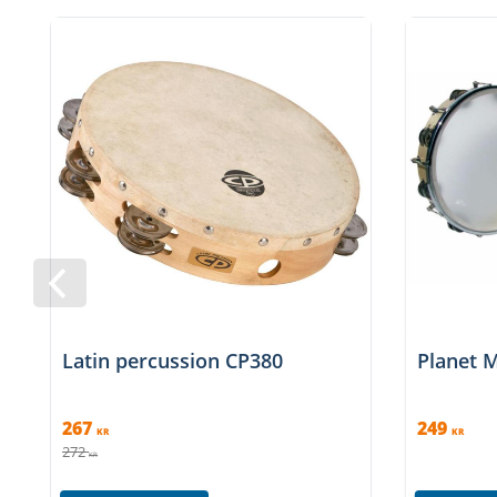
Latin percussion CP380
Planet 
267
249
KR
KR
272
KR