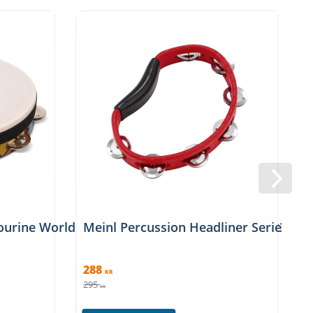
urine World Beat Single Row with Head LP7023, Sup
Meinl Percussion Headliner Series H
288
KR
295
KR