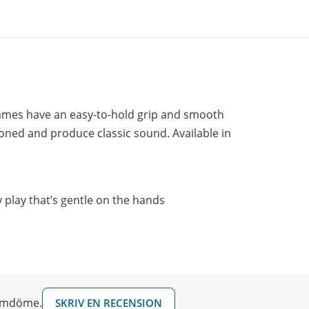
rames have an easy-to-hold grip and smooth
toned and produce classic sound. Available in
play that’s gentle on the hands
 omdöme.
SKRIV EN RECENSION