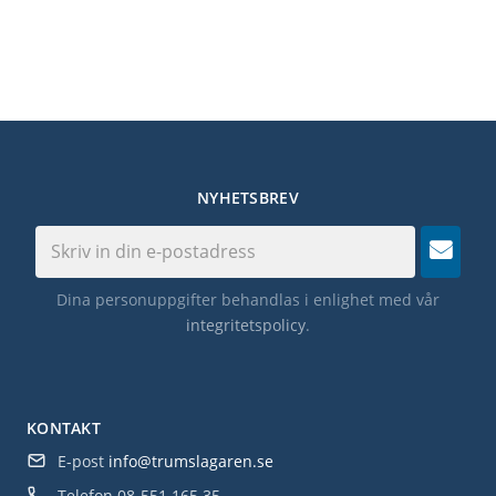
NYHETSBREV
Dina personuppgifter behandlas i enlighet med vår
integritetspolicy
.
KONTAKT
E-post
info@trumslagaren.se
Telefon
08-551 165 35