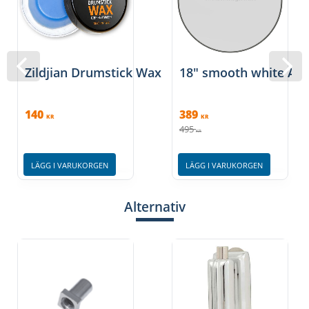
Zildjian Drumstick Wax
18" smooth white Am
140
389
KR
KR
495
KR
LÄGG I VARUKORGEN
LÄGG I VARUKORGEN
Alternativ