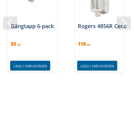
Gängtapp 6-pack
Rogers 4856R Center 
55
110
KR
KR
LÄGG I VARUKORGEN
LÄGG I VARUKORGEN