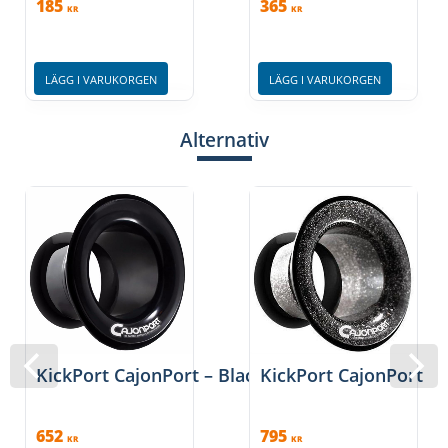
185
365
KR
KR
LÄGG I VARUKORGEN
LÄGG I VARUKORGEN
Alternativ
KickPort CajonPort – Black
KickPort CajonPort – 
652
795
KR
KR