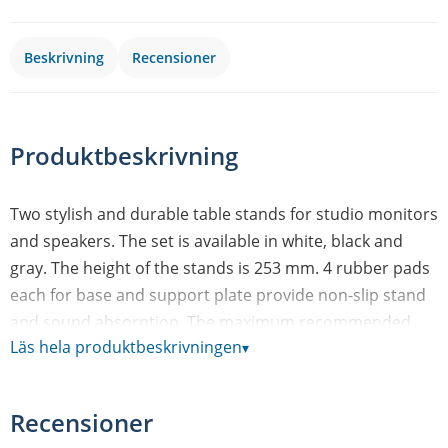
Beskrivning
Recensioner
Produktbeskrivning
Two stylish and durable table stands for studio monitors
and speakers. The set is available in white, black and
gray. The height of the stands is 253 mm. 4 rubber pads
each for base and support plate provide non-slip stand
and sound absorption. The maximum recommended
Läs hela produktbeskrivningen
▾
load is 15 kg. The respective support plate measures
approx.150 x 180 mm and the stable steel stands have
an individual weight of 3 kg.
Recensioner