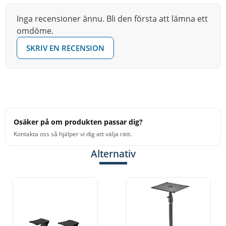
Base dimensions: 195 x 214 mm
Inga recensioner ännu. Bli den första att lämna ett
omdöme.
Bearing plate: 150 x 180 mm
Height: 253 mm
SKRIV EN RECENSION
Leg construction: flat steel plate
Material: steel
Max. load capacity: 15 kg
Special features: 4 rubber pads each for floor and tray
provide for stability and noise filtration
Osäker på om produkten passar dig?
Weight: 3.41 kg
Kontakta oss så hjälper vi dig att välja rätt.
Alternativ