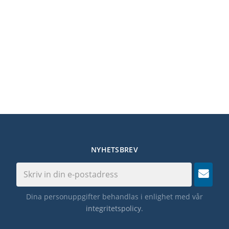
NYHETSBREV
Dina personuppgifter behandlas i enlighet med vår
integritetspolicy
.