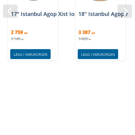
17" Istanbul Agop Xist Ion Dark Crash
18″ Istanbul Agop Xis
2 759
3 387
KR
KR
3 140
3 420
KR
KR
LÄGG I VARUKORGEN
LÄGG I VARUKORGEN