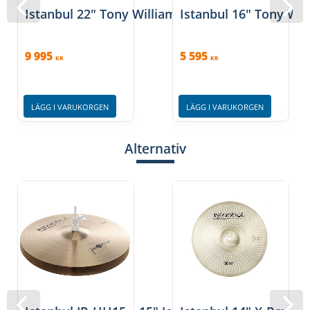
Istanbul 22″ Tony Williams Ride JR
Istanbul 16″ Tony Wil
9 995
5 595
KR
KR
LÄGG I VARUKORGEN
LÄGG I VARUKORGEN
Alternativ