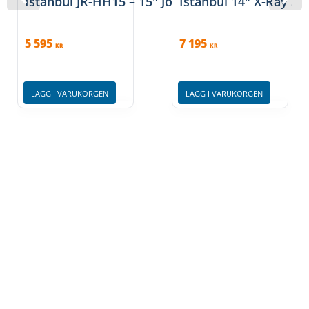
Istanbul JR-HH15 – 15″ John Robinson HiHat
Istanbul 14″ X-Ray Si
5 595
7 195
KR
KR
LÄGG I VARUKORGEN
LÄGG I VARUKORGEN