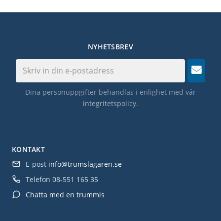
NYHETSBREV
Dina personuppgifter behandlas i enlighet med vår
integritetspolicy
.
KONTAKT
E-post
info@trumslagaren.se
Telefon
08-551 165 35
Chatta med en trummis