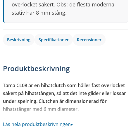
överlocket säkert. Obs: de flesta moderna
stativ har 8 mm stång.
Beskrivning
Specifikationer
Recensioner
Produktbeskrivning
Tama CL08 är en hihatclutch som håller fast överlocket
säkert på hihatstången, så att det inte glider eller lossar
under spelning. Clutchen är dimensionerad för
hihatstänger med 6 mm diameter.
Funktionen är enkel men viktig: clutchen greppar runt
Läs hela produktbeskrivningen
▾
hihatstången och låser fast överlocket i rätt höjd, med