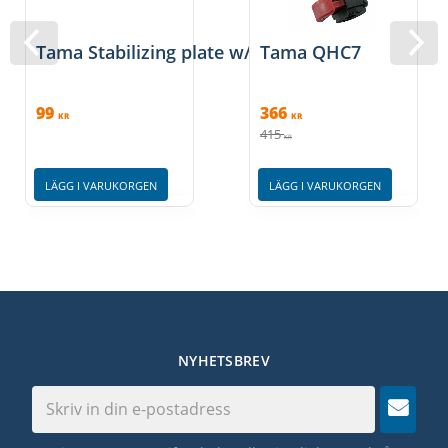
Tama Stabilizing plate w/ rubber cap
Tama QHC7
99
366
KR
KR
415
KR
LÄGG I VARUKORGEN
LÄGG I VARUKORGEN
NYHETSBREV