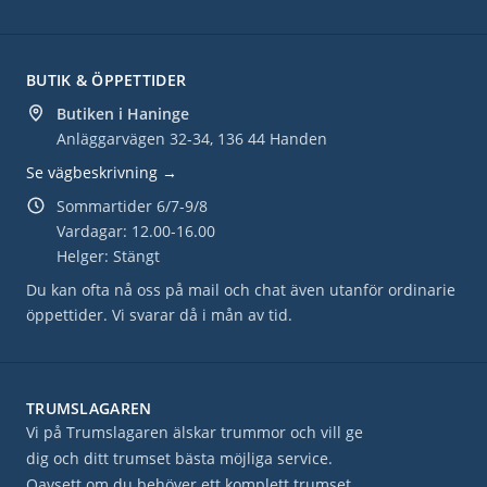
BUTIK & ÖPPETTIDER
Butiken i Haninge
Anläggarvägen 32-34, 136 44 Handen
Se vägbeskrivning →
Sommartider 6/7-9/8
Vardagar: 12.00-16.00
Helger: Stängt
Du kan ofta nå oss på mail och chat även utanför ordinarie
öppettider. Vi svarar då i mån av tid.
TRUMSLAGAREN
Vi på Trumslagaren älskar trummor och vill ge
dig och ditt trumset bästa möjliga service.
Oavsett om du behöver ett komplett trumset