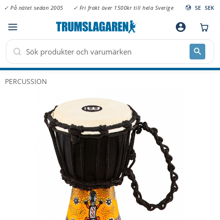
✓ På nätet sedan 2005
✓ Fri frakt över 1500kr till hela Sverige
SE
SEK
Meny
account_circle
PERCUSSION