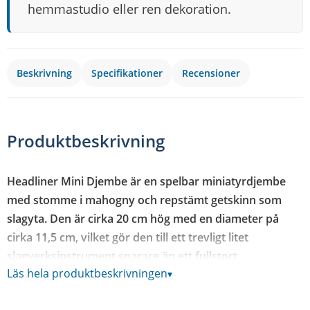
hemmastudio eller ren dekoration.
Beskrivning
Specifikationer
Recensioner
Produktbeskrivning
Headliner Mini Djembe är en spelbar miniatyrdjembe
med stomme i mahogny och repstämt getskinn som
slagyta. Den är cirka 20 cm hög med en diameter på
cirka 11,5 cm, vilket gör den till ett trevligt litet
slagverksinstrument snarare än ett fullstort
Läs hela produktbeskrivningen
▾
spelredskap.
Trumman är byggd på samma sätt som en vanlig