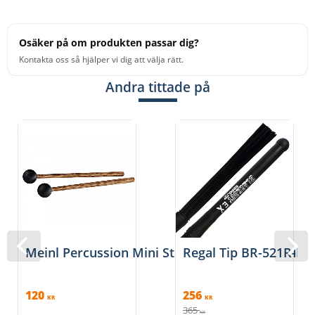
Osäker på om produkten passar dig?
Kontakta oss så hjälper vi dig att välja rätt.
Andra tittade på
Meinl Percussion Mini Steel Drum Mallets, M
Regal Tip BR-521R-BJ -
120
256
KR
KR
365
KR