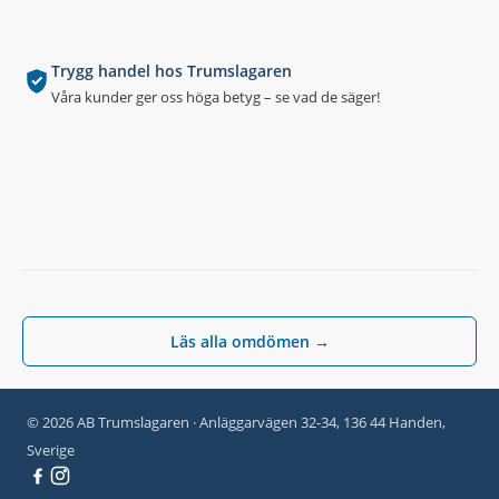
Trygg handel hos Trumslagaren
Våra kunder ger oss höga betyg – se vad de säger!
Läs alla omdömen →
© 2026 AB Trumslagaren · Anläggarvägen 32-34, 136 44 Handen,
Sverige