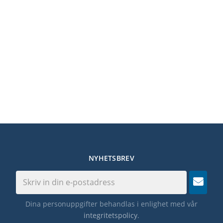
NYHETSBREV
Dina personuppgifter behandlas i enlighet med vår
integritetspolicy
.