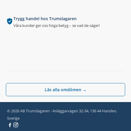
Trygg handel hos Trumslagaren
Våra kunder ger oss höga betyg – se vad de säger!
Läs alla omdömen →
© 2026 AB Trumslagaren · Anläggarvägen 32-34, 136 44 Handen,
Sverige