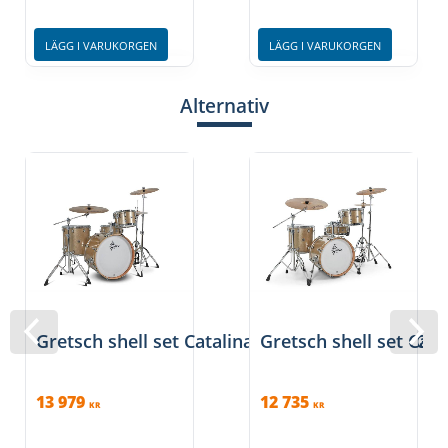
LÄGG I VARUKORGEN
LÄGG I VARUKORGEN
Alternativ
Gretsch shell set Catalina Club Satin Walnut G
Gretsch shell set Cata
13 979
12 735
KR
KR