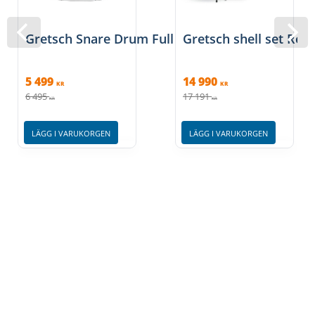
Gretsch Snare Drum Full Range, 14" x 8"
Gretsch shell set Re
5 499
14 990
KR
KR
6 495
17 191
KR
KR
LÄGG I VARUKORGEN
LÄGG I VARUKORGEN