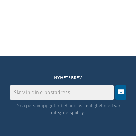
NYHETSBREV
Dina personuppgifter behandlas i enlighet med vår
integritetspolicy
.