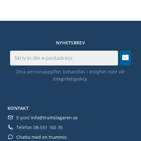
NYHETSBREV
Dina personuppgifter behandlas i enlighet med vår
integritetspolicy
.
KONTAKT
E-post
info@trumslagaren.se
Telefon
08-551 165 35
Chatta med en trummis