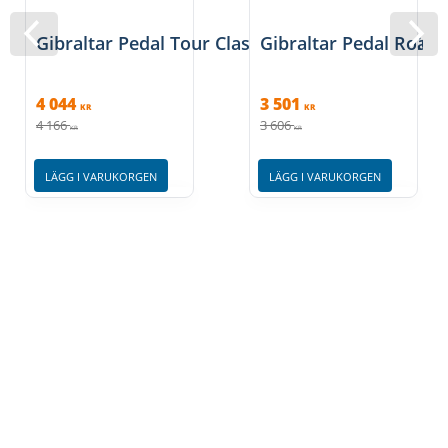
Gibraltar Pedal Tour Class Series Double GTC6-
Gibraltar Pedal Road
4 044
3 501
KR
KR
4 166
3 606
KR
KR
LÄGG I VARUKORGEN
LÄGG I VARUKORGEN