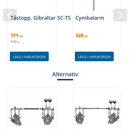
Tåstopp, Gibraltar SC-TS
Cymbalarm
171
328
KR
KR
172
KR
LÄGG I VARUKORGEN
LÄGG I VARUKORGEN
Alternativ