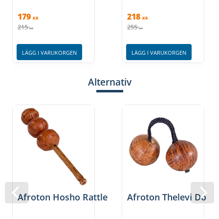
179
218
KR
KR
215
255
KR
KR
LÄGG I VARUKORGEN
LÄGG I VARUKORGEN
Alternativ
Afroton Hosho Rattle
Afroton Thelevi Doubl