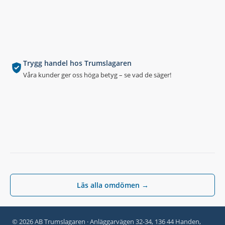
Trygg handel hos Trumslagaren
Våra kunder ger oss höga betyg – se vad de säger!
Läs alla omdömen →
© 2026 AB Trumslagaren · Anläggarvägen 32-34, 136 44 Handen,