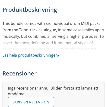
Produktbeskrivning
This bundle comes with six individual drum MIDI packs
from the Toontrack catalogue, in some cases miles apart
musically, but combined all serving a higher purpose: To
cover the most defining and fundamental styles of
drums in classic songwriting. Find anything from the
Läs hela produktbeskrivningen
▾
subtile and focused americana style or the touch and
feel of blues to the inimitable nuance and timing
characteristic of a great jazz player.
Recensioner
The Essential Drums MIDI 6 Pack paints a
comprehensive picture of varying drum styles and
Inga recensioner ännu. Bli den första att lämna ett
serves as the perfect match for the creative songwriter
omdöme.
looking for easy-to-use MIDI that seamlessly falls right in
SKRIV EN RECENSION
to any project or song.