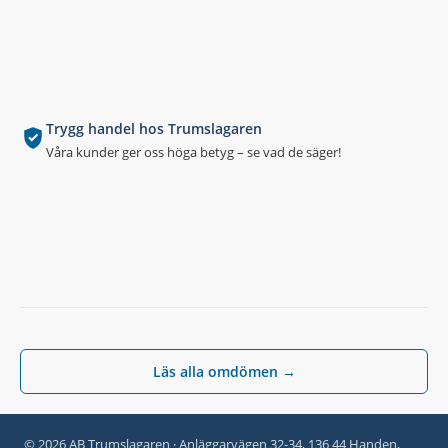
Trygg handel hos Trumslagaren
Våra kunder ger oss höga betyg – se vad de säger!
Läs alla omdömen →
© 2026 AB Trumslagaren · Anläggarvägen 32-34, 136 44 Handen,