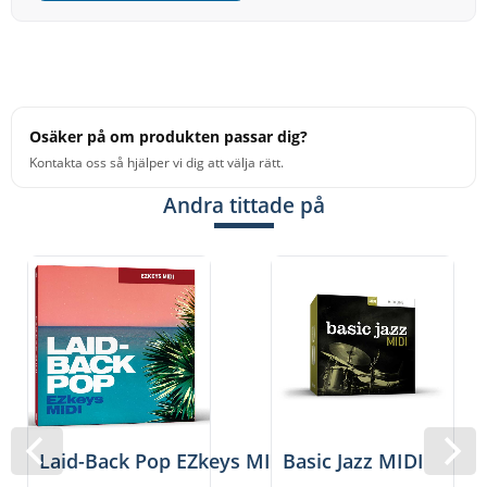
When you have the drums, you’re halfway there. The
rest of the canvas is blank and for you to fill. Start
creating – it’s EZ!
För detaljerade uppgifter om produkten samt tekniska
Osäker på om produkten passar dig?
krav, besök tillverkarens hemsida Toontrack.com. Där
Kontakta oss så hjälper vi dig att välja rätt.
finns uppdaterade aktuella specifikationer. Toontack
Andra tittade på
erbjuder även teknisk support när du beställt
programvaran genom oss.
Vänligen notera att digitala produkter inte omfattas av
ångerrätt eller öppet köp.
Laid-Back Pop EZkeys MIDI
Basic Jazz MIDI