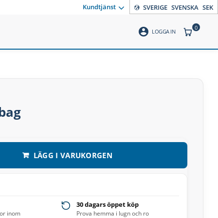
Kundtjänst
SVERIGE
SVENSKA
SEK
0
account_circle
ANTAL PR
LOGGA IN
bag
LÄGG I VARUKORGEN
30 dagars öppet köp
ror inom
Prova hemma i lugn och ro