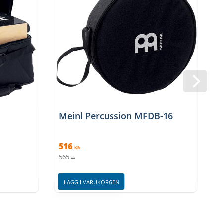
l
Meinl Percussion MFDB-16
516
KR
565
6
KR
LÄGG I VARUKORGEN