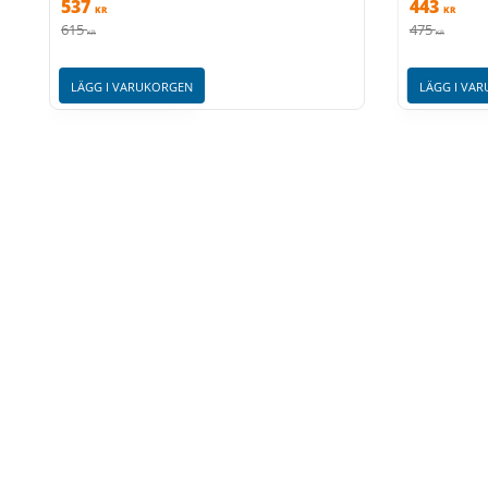
537
443
KR
KR
615
475
KR
KR
LÄGG I VARUKORGEN
LÄGG I VA