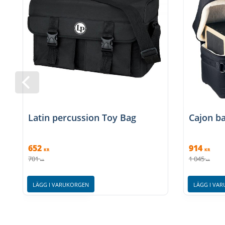
Latin percussion Toy Bag
Cajon b
652
914
KR
KR
701
1 045
KR
KR
LÄGG I VARUKORGEN
LÄGG I VA