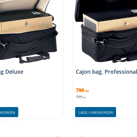
ag Deluxe
Cajon bag, Professiona
790
KR
795
KR
RUKORGEN
LÄGG I VARUKORGEN