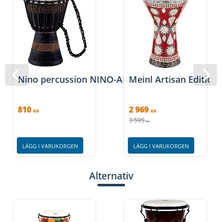
Nino percussion NINO-ADJ3-XS - Brun/Svart
Meinl Artisan Edition
810
2 969
KR
KR
3 595
KR
LÄGG I VARUKORGEN
LÄGG I VARUKORGEN
Alternativ