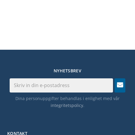
NYHETSBREV
Dina personuppgifter behandlas i enlighet med vår
integritetspolicy
.
KONTAKT