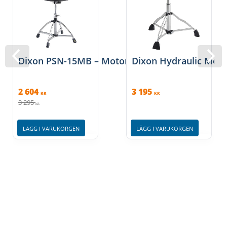
Dixon PSN-15MB – Motorcycle Drum Throne w/
Dixon Hydraulic Mot
2 604
3 195
KR
KR
3 295
KR
LÄGG I VARUKORGEN
LÄGG I VARUKORGEN