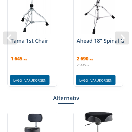
Tama 1st Chair
Ahead 18″ Spinal G Sad
1 645
2 690
KR
KR
2 995
KR
LÄGG I VARUKORGEN
LÄGG I VARUKORGEN
Alternativ