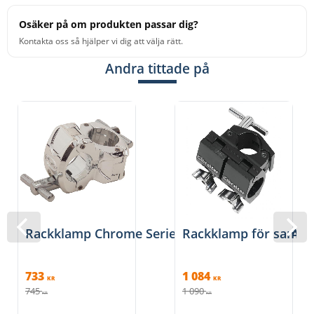
Osäker på om produkten passar dig?
Kontakta oss så hjälper vi dig att välja rätt.
Andra tittade på
Rackklamp Chrome Series, Gibraltar SC-GCRA
Rackklamp för samma
733
1 084
KR
KR
745
1 090
KR
KR