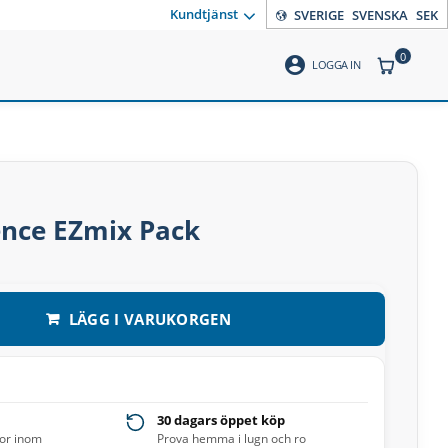
Kundtjänst
SVERIGE
SVENSKA
SEK
0
account_circle
ANTAL PR
LOGGA IN
nce EZmix Pack
LÄGG I VARUKORGEN
30 dagars öppet köp
ror inom
Prova hemma i lugn och ro