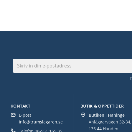
KONTAKT
BUTIK & ÖPPETTIDER
E-post
Butiken i Haninge
info@trumslagaren.se
Anläggarvägen 32-34,
136 44 Handen
Telefon
08-551 165 35