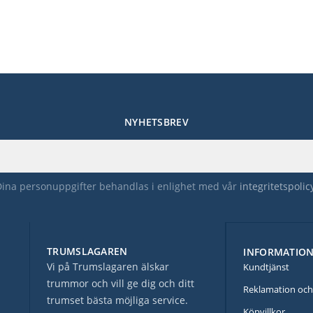
NYHETSBREV
Dina personuppgifter behandlas i enlighet med vår
integritetspolic
TRUMSLAGAREN
INFORMATIO
Vi på Trumslagaren älskar
Kundtjänst
trummor och vill ge dig och ditt
Reklamation och
trumset bästa möjliga service.
Köpvillkor