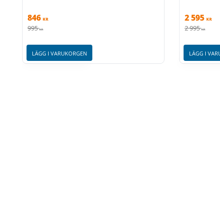
846
2 595
KR
KR
995
2 995
KR
KR
LÄGG I VARUKORGEN
LÄGG I VA