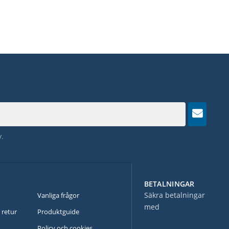
y
.
BETALNINGAR
N
Säkra betalningar
Vanliga frågor
med
 retur
Produktguide
Policy och cookies