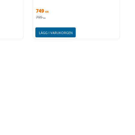
749
KR
795
KR
LÄGG I VARUKORGEN