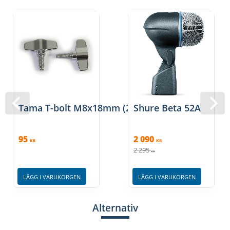
Tama T-bolt M8x18mm (2), TS818P
Shure Beta 52A
95
2 090
KR
KR
2 295
KR
LÄGG I VARUKORGEN
LÄGG I VARUKORGEN
Alternativ