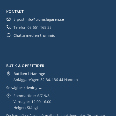
KONTAKT
E-post
info@trumslagaren.se
Telefon
08-551 165 35
Chatta med en trummis
BUTIK & ÖPPETTIDER
Butiken i Haninge
Anläggarvägen 32-34, 136 44 Handen
Se vägbeskrivning →
Sommartider 6/7-9/8
Vardagar: 12.00-16.00
Helger: Stängt
Du kan ofta nå oss på mail och chat även utanför ordinarie