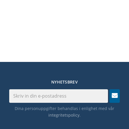
NYHETSBREV
Dina personuppgifter behandlas i enlighet med vår
integritetspolicy
.