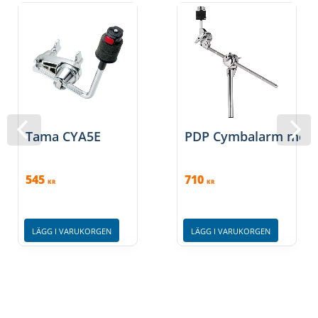
Tama CYA5E
PDP Cymbalarm med
545
710
KR
KR
LÄGG I VARUKORGEN
LÄGG I VARUKORGEN