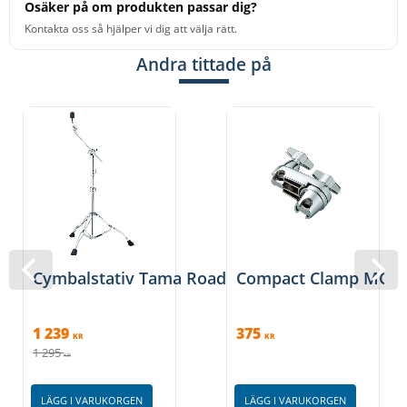
Osäker på om produkten passar dig?
Kontakta oss så hjälper vi dig att välja rätt.
Andra tittade på
Cymbalstativ Tama Roadpro HC83BW
Compact Clamp MC5
1 239
375
KR
KR
1 295
KR
LÄGG I VARUKORGEN
LÄGG I VARUKORGEN