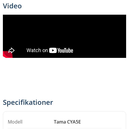
justera. Praktiskt om du bygger upp ett set med flera
Video
effektcymbaler eller stackar och ofta behöver finjustera
placeringen.
CYA5E kan användas tillsammans med bland annat
Tamas klämmor MC5, MC7 och MC66, vilket gör den till
ett flexibelt tillval om du redan har kompatibel hårdvara
och vill utöka med ytterligare en cymbalposition.
Specifikationer
Modell
Tama CYA5E