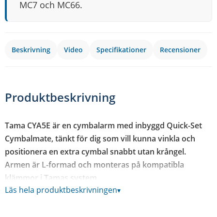
MC7 och MC66.
Beskrivning
Video
Specifikationer
Recensioner
Produktbeskrivning
Tama CYA5E är en cymbalarm med inbyggd Quick-Set
Cymbalmate, tänkt för dig som vill kunna vinkla och
positionera en extra cymbal snabbt utan krångel.
Armen är L-formad och monteras på kompatibla
klämmor i Tamas system.
Läs hela produktbeskrivningen
▾
Quick-Set-mekanismen gör det enkelt att låsa cymbalens
vinkel utan att behöva skruva loss allt varje gång du vill