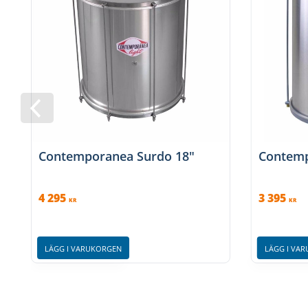
Contemporanea Surdo 18″
Contemp
4 295
3 395
KR
KR
LÄGG I VARUKORGEN
LÄGG I VA