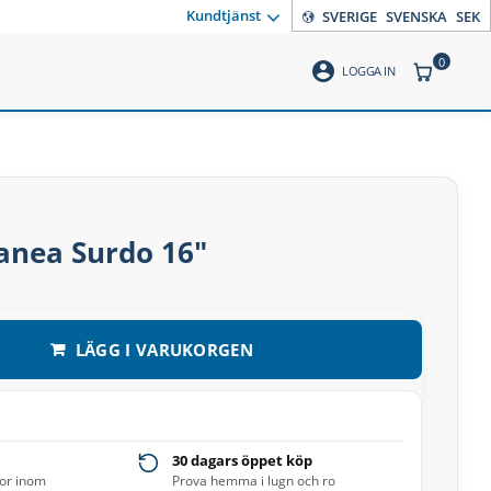
Kundtjänst
SVERIGE
SVENSKA
SEK
0
account_circle
ANTAL PR
LOGGA IN
nea Surdo 16″
LÄGG I VARUKORGEN
30 dagars öppet köp
ror inom
Prova hemma i lugn och ro