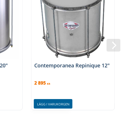
20″
Contemporanea Repinique 12″
2 895
3
KR
LÄGG I VARUKORGEN