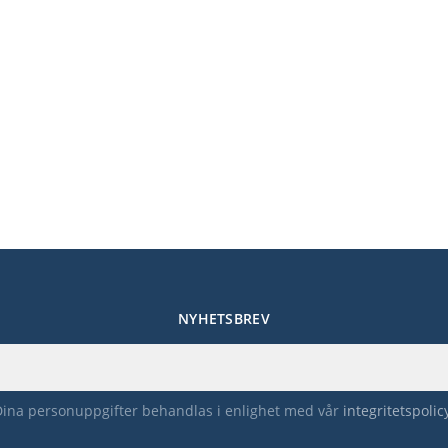
NYHETSBREV
Dina personuppgifter behandlas i enlighet med vår
integritetspolic