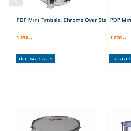
PDP Mini Timbale, Chrome Over Steel - 8 inch
PDP Mini
1 130
1 270
KR
KR
LÄGG I VARUKORGEN
LÄGG I VA