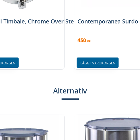
 Timbale, Chrome Over Steel - 10 inch
Contemporanea Surdo 
450
KR
RUKORGEN
LÄGG I VARUKORGEN
Alternativ