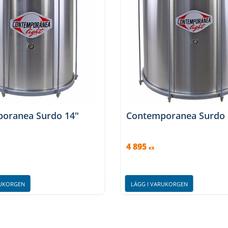
oranea Surdo 14″
Contemporanea Surdo 
4 895
KR
RUKORGEN
LÄGG I VARUKORGEN